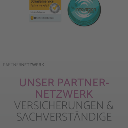
PARTNER­
­NETZWERK
UNSER PARTNER­
NETZWERK
VERSICHER­UNGEN &
SACHVER­STÄNDIGE